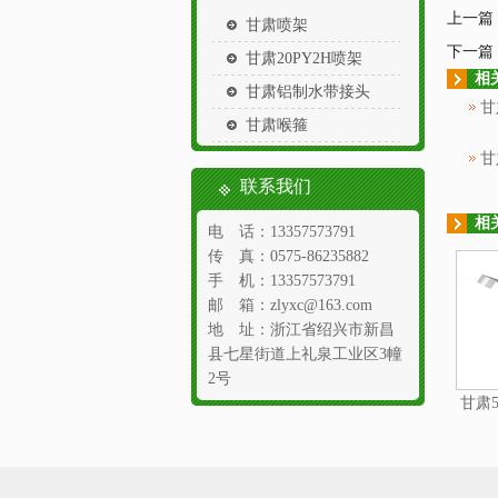
上一篇
甘肃喷架
下一篇
甘肃20PY2H喷架
相
甘肃铝制水带接头
甘
甘肃喉箍
甘
联系我们
相
电 话：13357573791
传 真：0575-86235882
手 机：13357573791
邮 箱：zlyxc@163.com
地 址：浙江省绍兴市新昌
县七星街道上礼泉工业区3幢
2号
甘肃5