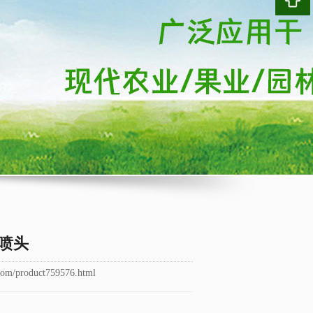
臂喷头
om/product759576.html