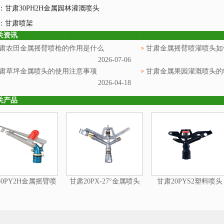
：
甘肃30PH2H金属园林灌溉喷头
：
甘肃喷架
关资讯
肃农田金属摇臂喷枪的作用是什么
甘肃金属摇臂喷灌喷头如
2026-07-06
肃草坪金属喷头的使用注意事项
甘肃金属果园灌溉喷头的
2026-04-18
关产品
0PY2H金属摇臂喷
甘肃20PX-27°金属喷头
甘肃20PYS2塑料喷头
头