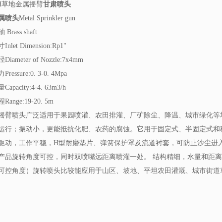
2H草地金属摇臂
甘肃喷头
属喷头
Metal Sprinkler gun
rass shaft
let Dimension:Rp1"
ameter of Nozzle:7x4mm
essure:0. 3-0. 4Mpa
pacity:4-4. 63m3/h
ange:19-20. 5m
摇臂喷头广泛适用于果园喷灌、农田排灌、厂矿除尘、降温、城市绿化等
运行；振动小，更能抵抗化肥、农药的腐蚀。它用于固定式、半固定式和
驱动，工作平稳，H型耐磨垫片、弹簧保护罩及流道衬套，可防止沙尘进
产品旋转角度可控，同时双喷嘴远距离喷灌一处。 结构精细，水量和距
可控角度）旋转喷头比较能应用于山区、坡地、平坦农田灌溉、城市街道