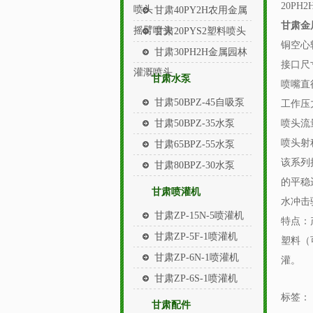
20PH
喷头
甘肃40PY2H农用金属
甘肃金
摇臂喷头
甘肃20PYS2塑料喷头
铜空心轴 B
甘肃30PH2H金属园林
接口尺寸In
灌溉喷头
甘肃水泵
喷嘴直径Di
甘肃50BPZ-45自吸泵
工作压力Pr
甘肃50BPZ-35水泵
喷头流量Ca
喷头射程R
甘肃65BPZ-55水泵
该系列
甘肃80BPZ-30水泵
的平稳
甘肃喷灌机
水冲击
甘肃ZP-15N-5喷灌机
特点：
甘肃ZP-5F-1喷灌机
塑料（
甘肃ZP-6N-1喷灌机
灌。
甘肃ZP-6S-1喷灌机
标签：
甘肃配件