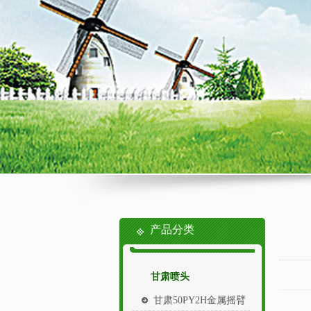
产品分类
甘肃喷头
甘肃50PY2H金属摇臂