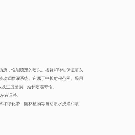
场所，性能稳定的喷头。摇臂和转轴保证喷头
移动式喷灌系统。它属于中长射程范围。采用
入及过度磨损，延长喷嘴寿命。
离左右调整。
草坪绿化带、园林植物等自动喷水浇灌和喷