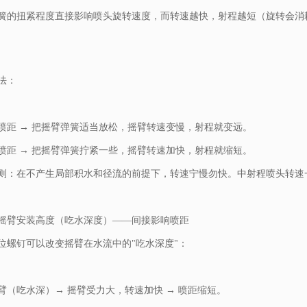
簧的扭紧程度直接影响喷头旋转速度，而转速越快，射程越短（旋转会消耗
。
法：
喷距 → 把摇臂弹簧适当放松，摇臂转速变慢，射程就变远。
喷距 → 把摇臂弹簧拧紧一些，摇臂转速加快，射程就缩短。
则：在不产生局部积水和径流的前提下，转速宁慢勿快。中射程喷头转速一
摇臂安装高度（吃水深度）——间接影响喷距
位螺钉可以改变摇臂在水流中的"吃水深度"：
臂（吃水深）→ 摇臂受力大，转速加快 → 喷距缩短。