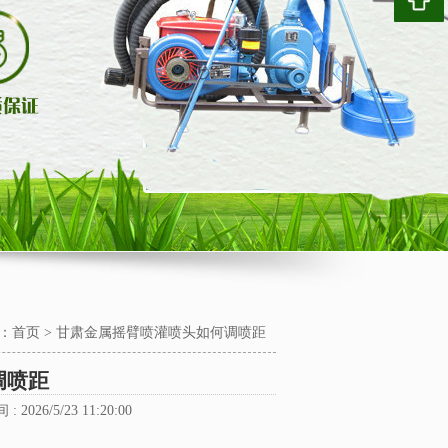
：
首页
>
甘肃金属摇臂喷灌喷头如何调喷距
调喷距
 2026/5/23 11:20:00