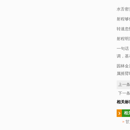
水舌密
射程够
转速忽
射程明
一句话
调，基
园林金
属摇臂
上一
下一
相关标
相
甘