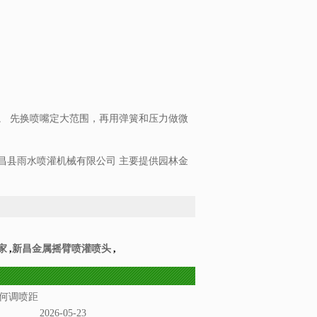
。 先换喷嘴定大范围，再用弹簧和压力做微
昌县雨水喷灌机械有限公司 主要提供园林金
家
,
新昌金属摇臂喷灌喷头
,
何调喷距
2026-05-23