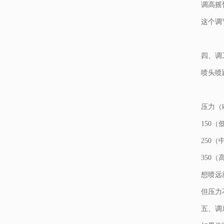
调高摇
这个调
四、调
喷头喷
压力（k
150（
250（
350（
想喷远
但压力
五、调