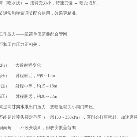
臂（吃水浅）→ 摇臂受力小，转速变慢 → 喷距增加。
节通常和弹簧调节配合使用，效果更精准。
工作压力——最简单但需要配合管网
距和工作压力正相关：
Pa）
大致射程变化
低压）
射程最近，约9～12m
中压）
射程中等，约15～18m
高压）
射程最远，约20～22m
就提高
甘肃水泵
出口压力，想喷近就关小阀门降压。
不能超过喷头额定范围（一般150～350kPa），否则会打坏密封、加速磨
扇面角——不改变喷距，但改变覆盖范围