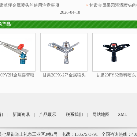
肃草坪金属喷头的使用注意事项
甘肃金属果园灌溉喷头的
2026-04-18
关产品
0PY2H金属摇臂喷
甘肃20PX-27°金属喷头
甘肃20PYS2塑料喷头
头
们
|
新闻资讯
|
产品展示
|
联系我们
|
网站地图
|
XML
|
街道上礼泉工业区3幢2号 电话：13357573791 全国咨询热线：400