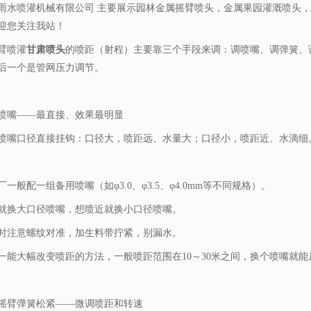
雨水喷灌机械有限公司 主要展示
园林金属摇臂喷头
，金属果园灌溉喷头，
迎您关注我站！
臂喷灌
甘肃喷头
的喷距（射程）主要靠三个手段来调：调喷嘴、调弹簧、
后一个是管网压力调节。
喷嘴——最直接、效果最明显
喷嘴口径直接挂钩：口径大，喷距远、水量大；口径小，喷距近、水滴细
一般配一组备用喷嘴（如φ3.0、φ3.5、φ4.0mm等不同规格）。
就换大口径喷嘴，想喷近就换小口径喷嘴。
时注意螺纹对准，加生料带拧紧，别漏水。
一能大幅改变喷距的方法，一般喷距范围在10～30米之间，换个喷嘴就
摇臂弹簧松紧——微调喷距和转速