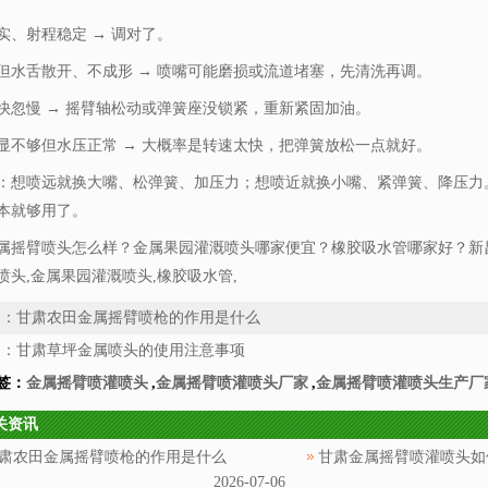
实、射程稳定 → 调对了。
但水舌散开、不成形 → 喷嘴可能磨损或流道堵塞，先清洗再调。
快忽慢 → 摇臂轴松动或弹簧座没锁紧，重新紧固加油。
显不够但水压正常 → 大概率是转速太快，把弹簧放松一点就好。
：想喷远就换大嘴、松弹簧、加压力；想喷近就换小嘴、紧弹簧、降压力
本就够用了。
属摇臂喷头怎么样？金属果园灌溉喷头哪家便宜？橡胶吸水管哪家好？新
喷头,金属果园灌溉喷头,橡胶吸水管,
条：
甘肃农田金属摇臂喷枪的作用是什么
条：
甘肃草坪金属喷头的使用注意事项
签：
金属摇臂喷灌喷头
,
金属摇臂喷灌喷头厂家
,
金属摇臂喷灌喷头生产厂
关资讯
肃农田金属摇臂喷枪的作用是什么
甘肃金属摇臂喷灌喷头如
2026-07-06