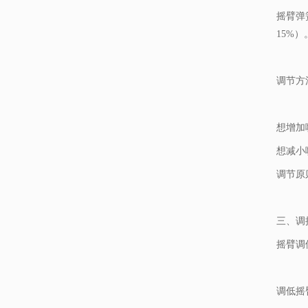
摇臂弹
15%）
调节方
想增加
想减小
调节原
三、调
摇臂调
调低摇