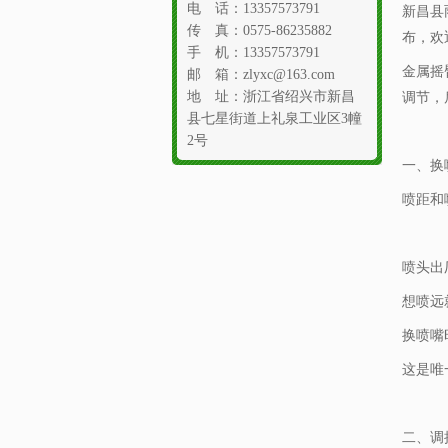
电 话：13357573791
新昌县
传 真：0575-86235882
布，欢
手 机：13357573791
金属摇
邮 箱：zlyxc@163.com
地 址：浙江省绍兴市新昌
调节，
县七星街道上礼泉工业区3幢
2号
一、换
喷距和
喷头出厂
想喷远
换喷嘴
这是唯
二、调