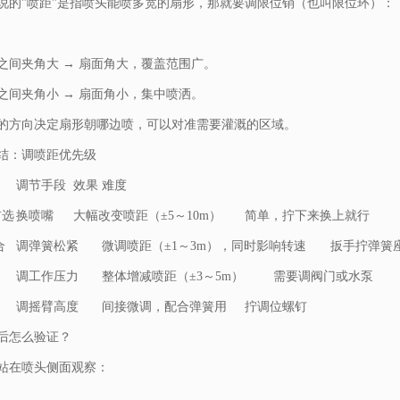
说的"喷距"是指喷头能喷多宽的扇形，那就要调限位销（也叫限位环）：
之间夹角大 → 扇面角大，覆盖范围广。
之间夹角小 → 扇面角小，集中喷洒。
的方向决定扇形朝哪边喷，可以对准需要灌溉的区域。
结：调喷距优先级
调节手段
效果
难度
首选
换喷嘴
大幅改变喷距（±5～10m）
简单，拧下来换上就行
合
调弹簧松紧
微调喷距（±1～3m），同时影响转速
扳手拧弹簧
调工作压力
整体增减喷距（±3～5m）
需要调阀门或水泵
调摇臂高度
间接微调，配合弹簧用
拧调位螺钉
后怎么验证？
站在喷头侧面观察：