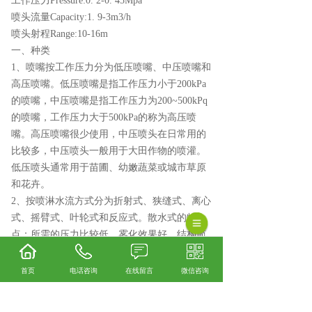
工作压力Pressure:0. 2-0. 45Mpa
喷头流量Capacity:1. 9-3m3/h
喷头射程Range:10-16m
一、种类
1、喷嘴按工作压力分为低压喷嘴、中压喷嘴和
高压喷嘴。低压喷嘴是指工作压力小于200kPa
的喷嘴，中压喷嘴是指工作压力为200~500kPq
的喷嘴，工作压力大于500kPa的称为高压喷
嘴。高压喷嘴很少使用，中压喷头在日常用的
比较多，中压喷头一般用于大田作物的喷灌。
低压喷头通常用于苗圃、幼嫩蔬菜或城市草原
和花卉。
2、按喷淋水流方式分为折射式、狭缝式、离心
式、摇臂式、叶轮式和反应式。散水式的特
点：所需的压力比较低、雾化效果好、结构简
单、价格低廉、喷灌强度高。喷射式的特点：
射程远，喷射强度小，运行可靠。
首页
电话咨询
在线留言
微信咨询
相关标签：
金属草坪灌溉喷头
,
塑料喷头
,
金属喷