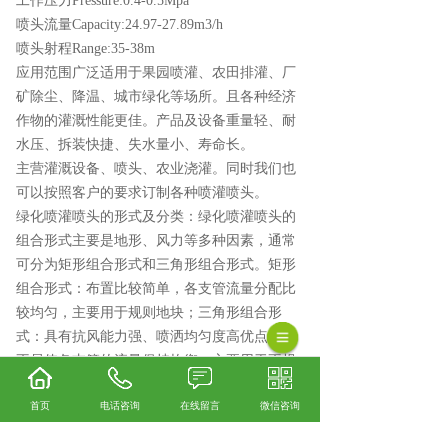
工作压力Pressure:0.4-0.5Mpa
喷头流量Capacity:24.97-27.89m3/h
喷头射程Range:35-38m
应用范围广泛适用于果园喷灌、农田排灌、厂
矿除尘、降温、城市绿化等场所。且各种经济
作物的灌溉性能更佳。产品及设备重量轻、耐
水压、拆装快捷、失水量小、寿命长。
主营灌溉设备、喷头、农业浇灌。同时我们也
可以按照客户的要求订制各种喷灌喷头。
绿化喷灌喷头的形式及分类：绿化喷灌喷头的
组合形式主要是地形、风力等多种因素，通常
可分为矩形组合形式和三角形组合形式。矩形
组合形式：布置比较简单，各支管流量分配比
较均匀，主要用于规则地块；三角形组合形
式：具有抗风能力强、喷洒均匀度高优点，但
不易使各支管的流量保持均衡，主要用于不规
则地块。
首页
电话咨询
在线留言
微信咨询
绿化喷灌喷头是通过在压力作用下把水破碎成
细小水滴，同时可以均匀有规律的喷洒在锁定