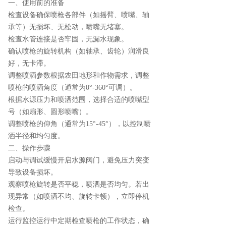
一、使用前的准备
检查设备确保喷枪各部件（如摇臂、喷嘴、轴
承等）无损坏、无松动，喷嘴无堵塞。
检查水管连接是否牢固，无漏水现象。
确认喷枪的旋转机构（如轴承、齿轮）润滑良
好，无卡滞。
调整喷洒参数根据农田地形和作物需求，调整
喷枪的喷洒角度（通常为0°-360°可调）。
根据水源压力和喷洒范围，选择合适的喷嘴型
号（如扇形、圆形喷嘴）。
调整喷枪的仰角（通常为15°-45°），以控制喷
洒半径和均匀度。
二、操作步骤
启动与调试缓慢开启水源阀门，避免压力突变
导致设备损坏。
观察喷枪旋转是否平稳，喷洒是否均匀。若出
现异常（如喷洒不均、旋转卡顿），立即停机
检查。
运行监控运行中定期检查喷枪的工作状态，确