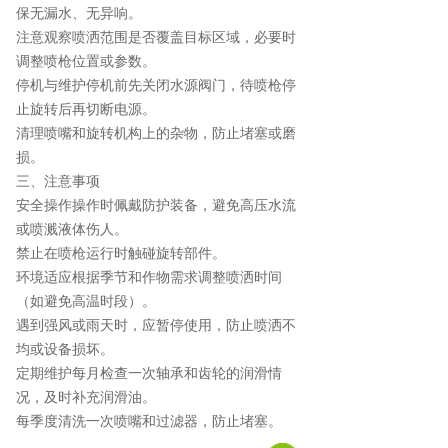
保无漏水、无异响。
注意观察喷洒范围是否覆盖目标区域，必要时
调整喷枪位置或参数。
停机与维护停机前先关闭水源阀门，待喷枪停
止旋转后再切断电源。
清理喷嘴和旋转机构上的杂物，防止堵塞或磨
损。
三、注意事项
安全操作操作时佩戴防护装备，避免高压水流
或喷溅液体伤人。
禁止在喷枪运行时触碰旋转部件。
环境适应根据季节和作物需求调整喷洒时间
（如避免高温时段）。
遇到强风或雨天时，应暂停使用，防止喷洒不
均或设备损坏。
定期维护每月检查一次轴承和齿轮的润滑情
况，及时补充润滑油。
每季度清洗一次喷嘴和过滤器，防止堵塞。