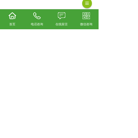
首页
电话咨询
在线留言
微信咨询
园林金属摇臂喷头怎么样？金属果园灌溉喷头
哪家便宜？橡胶吸水管哪家好？新昌县雨水喷
灌机械有限公司 主要提供园林金属摇臂喷头,金
属果园灌溉喷头,橡胶吸水管,
相关标签：
农田金属摇臂喷枪
,
农田金属摇臂喷
枪厂家
,
金属摇臂喷枪厂家
,
农田金属摇臂喷枪生