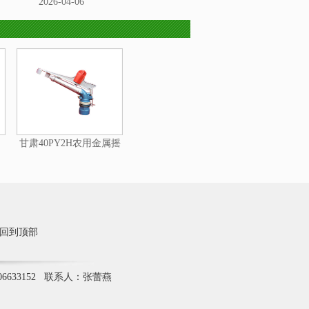
2026-04-06
甘肃40PY2H农用金属摇
臂喷头
回到顶部
6633152 联系人：张蕾燕