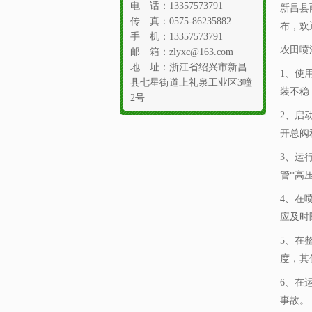
电 话：13357573791
新昌县
传 真：0575-86235882
布，欢
手 机：13357573791
农田喷
邮 箱：zlyxc@163.com
地 址：浙江省绍兴市新昌
1、使
县七星街道上礼泉工业区3幢
装不稳
2号
2、启
开总阀
3、运
管*高
4、在
应及时
5、在
度，其
6、在
事故。