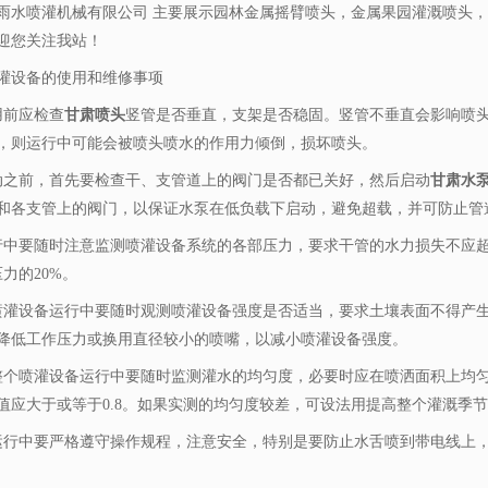
雨水喷灌机械有限公司 主要展示
园林金属摇臂喷头
，金属果园灌溉喷头，
迎您关注我站！
灌设备的使用和维修事项
用前应检查
甘肃喷头
竖管是否垂直，支架是否稳固。竖管不垂直会影响喷
，则运行中可能会被喷头喷水的作用力倾倒，损坏喷头。
动之前，首先要检查干、支管道上的阀门是否都已关好，然后启动
甘肃水
和各支管上的阀门，以保证水泵在低负载下启动，避免超载，并可防止管
行中要随时注意监测喷灌设备系统的各部压力，要求干管的水力损失不应
压力的20%。
喷灌设备运行中要随时观测喷灌设备强度是否适当，要求土壤表面不得产
降低工作压力或换用直径较小的喷嘴，以减小喷灌设备强度。
整个喷灌设备运行中要随时监测灌水的均匀度，必要时应在喷洒面积上均匀
值应大于或等于0.8。如果实测的均匀度较差，可设法用提高整个灌溉季
运行中要严格遵守操作规程，注意安全，特别是要防止水舌喷到带电线上