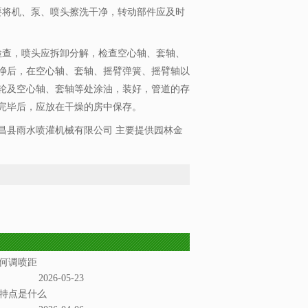
要将机、泵、喷头擦洗干净，转动部件应及时
检查，喷头应拆卸分解，检查空心轴、套轴、
净后，在空心轴、套轴、摇臂弹簧、摇臂轴以
轮及空心轴、套轴等处涂油，装好，管道的存
完毕后，应放在干燥的房中保存。
昌县雨水喷灌机械有限公司 主要提供园林金
何调喷距
2026-05-23
特点是什么