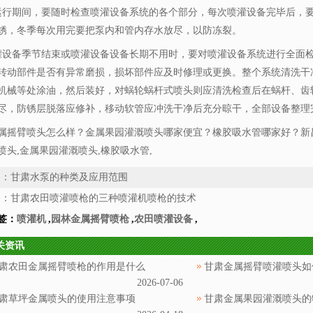
运行期间，要随时检查喷灌设备系统的各个部分，每次喷灌设备完毕后，
锈，冬季每次用完要把泵内和管内存水放尽，以防冻裂。
灌设备季节结束或喷灌设备设备长期不用时，要对喷灌设备系统进行全面
转动部件是否有异常磨损，损坏部件应及时修理或更换。整个系统清洗干
机械等处涂油，然后装好，对蜗轮蜗杆式喷头则应清洗检查后在蜗杆、齿
尽，防锈层脱落应修补，移动软管应冲洗干净后充分晾干，全部设备整理
属摇臂喷头怎么样？金属果园灌溉喷头哪家便宜？橡胶吸水管哪家好？新
喷头,金属果园灌溉喷头,橡胶吸水管,
条：
甘肃水泵的种类及应用范围
条：
甘肃农田喷灌喷枪的三种喷灌机喷枪的技术
签：
喷灌机
,
园林金属摇臂喷枪
,
农田喷灌设备
,
关资讯
肃农田金属摇臂喷枪的作用是什么
甘肃金属摇臂喷灌喷头如
2026-07-06
肃草坪金属喷头的使用注意事项
甘肃金属果园灌溉喷头的