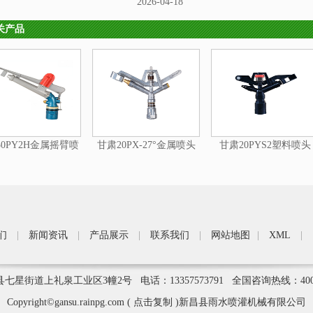
2026-04-18
关产品
0PY2H金属摇臂喷
甘肃20PX-27°金属喷头
甘肃20PYS2塑料喷头
头
们
|
新闻资讯
|
产品展示
|
联系我们
|
网站地图
|
XML
|
街道上礼泉工业区3幢2号 电话：13357573791 全国咨询热线：400
Copyright©
gansu.rainpg.com
(
点击复制
)新昌县雨水喷灌机械有限公司