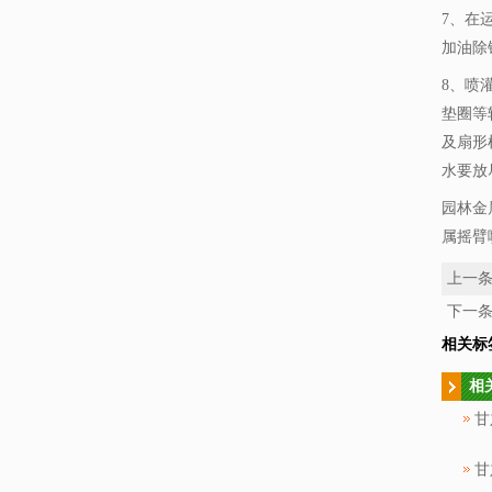
7、在
加油除
8、喷
垫圈等
及扇形
水要放
园林金
属摇臂
上一
下一
相关标
相
甘
甘