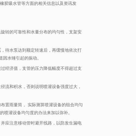
橡胶吸水管等方面的相关信息以及资讯发
头旋转的可靠性和水量分布的均匀性，支架安
泵
，待水泵达到额定转速后，再缓慢地依次打
道因水锤引起的振动。
超过经济值，支管的压力降低幅度不得超过支
生径流和积水，否则说明喷灌设备强度过大，
布置雨量筒， 实际测算喷灌设备的组合均匀
节的喷灌设备均匀度的办法来加以弥补。
，并应注意移动管时避开线路，以防发生漏电