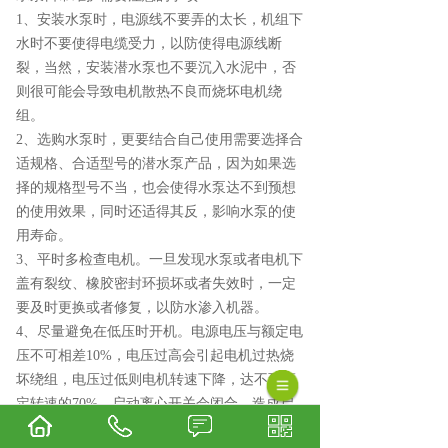
1、安装水泵时，电源线不要弄的太长，机组下
水时不要使得电缆受力，以防使得电源线断
裂，当然，安装潜水泵也不要沉入水泥中，否
则很可能会导致电机散热不良而烧坏电机绕
组。
2、选购水泵时，更要结合自己使用需要选择合
适规格、合适型号的潜水泵产品，因为如果选
择的规格型号不当，也会使得水泵达不到预想
的使用效果，同时还适得其反，影响水泵的使
用寿命。
3、平时多检查电机。一旦发现水泵或者电机下
盖有裂纹、橡胶密封环损坏或者失效时，一定
要及时更换或者修复，以防水渗入机器。
4、尽量避免在低压时开机。电源电压与额定电
压不可相差10%，电压过高会引起电机过热烧
坏绕组，电压过低则电机转速下降，达不到额
定转速的70%，启动离心开关会闭合，造成启
动绕组长时间通电而发热甚至烧坏绕组和电容