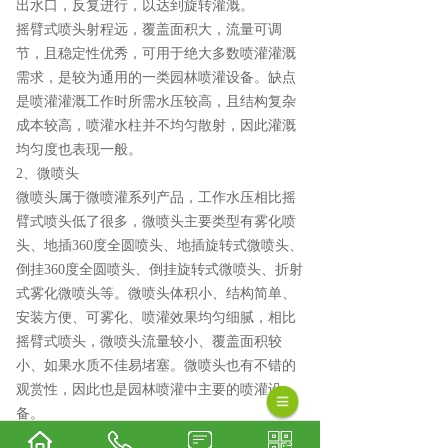
出水口，反复进行，以达到旋转灌溉。
摇臂式喷头射程远，覆盖面积大，流量可调
节，且稳定性优秀，可用于绝大多数喷灌灌溉
需求，是较为通用的一类园林喷灌设备。缺点
是喷灌灌溉工作时所需水压较高，且结构复杂
成本较高，喷灌水柱并不均匀散射，因此灌溉
均匀度也表现一般。
2、微喷头
微喷头属于微喷灌系列产品，工作水压相比摇
臂式喷头低了很多，微喷头主要类型有雾化喷
头、地插360度全圆喷头、地插旋转式微喷头、
倒挂360度全圆喷头、倒挂旋转式微喷头、折射
式雾化微喷头等。微喷头体积小、结构简单、
安装方便、可雾化、喷灌效果均匀细腻，相比
摇臂式喷头，微喷头流量较小、覆盖面积较
小、如果水质不佳易堵塞。微喷头也有不错的
观赏性，因此也是园林喷灌中主要的喷灌设
备。
3、伸缩式喷头