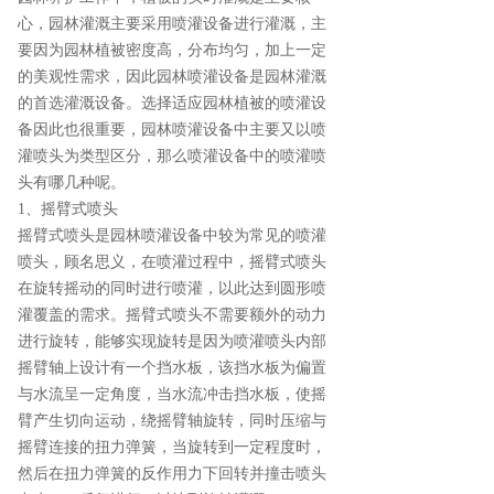
心，园林灌溉主要采用喷灌设备进行灌溉，主
要因为园林植被密度高，分布均匀，加上一定
的美观性需求，因此园林喷灌设备是园林灌溉
的首选灌溉设备。选择适应园林植被的喷灌设
备因此也很重要，园林喷灌设备中主要又以喷
灌喷头为类型区分，那么喷灌设备中的喷灌喷
头有哪几种呢。
1、摇臂式喷头
摇臂式喷头是园林喷灌设备中较为常见的喷灌
喷头，顾名思义，在喷灌过程中，摇臂式喷头
在旋转摇动的同时进行喷灌，以此达到圆形喷
灌覆盖的需求。摇臂式喷头不需要额外的动力
进行旋转，能够实现旋转是因为喷灌喷头内部
摇臂轴上设计有一个挡水板，该挡水板为偏置
与水流呈一定角度，当水流冲击挡水板，使摇
臂产生切向运动，绕摇臂轴旋转，同时压缩与
摇臂连接的扭力弹簧，当旋转到一定程度时，
然后在扭力弹簧的反作用力下回转并撞击喷头