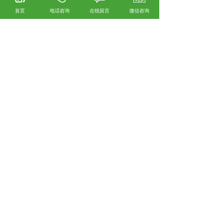
伸缩式喷头也称升降式喷头，伸缩式喷灌喷头
首页
电话咨询
在线留言
微信咨询
可在不通水时下沉，低于或者持平地面，当通
水时，在水压作用下，将喷灌喷头顶起，高处
地面几厘米到几十厘米不等，同时开始喷灌。
伸缩式喷头一般也加入了旋转设计，因此也可
以圆形覆盖喷灌。伸缩式喷灌喷头因喷射起点
较低，主要适用于草坪灌溉。主要优点是隐藏
性好，不通水灌溉基本看不到，完全不影响园
林布局美观。缺点和摇臂式喷头类似。
园林金属摇臂喷头怎么样？金属果园灌溉喷头
哪家便宜？橡胶吸水管哪家好？新昌县雨水喷
灌机械有限公司 主要提供园林金属摇臂喷头,金
属果园灌溉喷头,橡胶吸水管,
相关标签：
喷灌喷头
,
上一条：
律回春晖渐 万象始更新 甘肃雨水喷灌
机械祝您新春万事大吉
下一条：
甘肃园林灌溉中喷头的选用和布置原
则